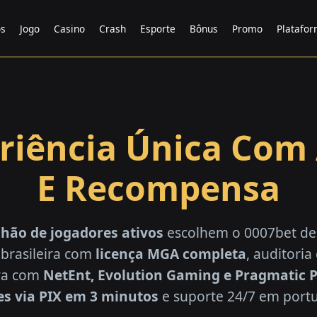
os
Jogo
Casino
Crash
Esporte
Bônus
Promo
Platafo
riência Única Com 
E Recompensa
lhão de jogadores ativos
escolhem o 0007bet de
 brasileira com
licença MGA completa
, auditori
iva com
NetEnt, Evolution Gaming e Pragmatic P
s via PIX em 3 minutos
e suporte 24/7 em port