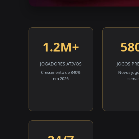
1.2M+
58
JOGADORES ATIVOS
JOGOS PR
Crescimento de 340%
Novos jogo
em 2026
sema