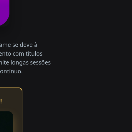
game se deve à
ento com títulos
mite longas sessões
ontínuo.
!