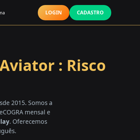
LOGIN
CADASTRO
rma
Aviator : Risco
sde 2015. Somos a
a eCOGRA mensal e
lay
. Oferecemos
uguês.