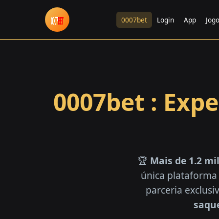
0007bet
Login
App
Jog
0007bet : Expe
🏆
Mais de 1.2 mi
única plataforma
parceria exclus
saque