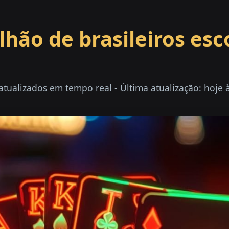
ilhão de brasileiros es
tualizados em tempo real - Última atualização: hoje 